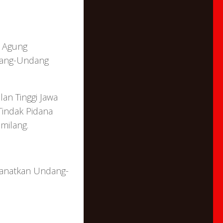
 Agung
ndang-Undang
an Tinggi Jawa
Tindak Pidana
milang.
manatkan Undang-