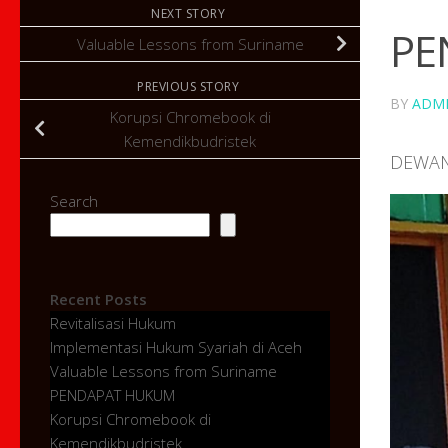
NEXT STORY
PE
Valuable Lessons from Suriname
PREVIOUS STORY
BY
ADM
Korupsi Chromebook di
Kemendikbudristek
DEWAN
Search
Recent Posts
Revitalisasi Hukum
Implementasi Hukum Syariah di Aceh
Valuable Lessons from Suriname
PENDAPAT HUKUM
Korupsi Chromebook di
Kemendikbudristek