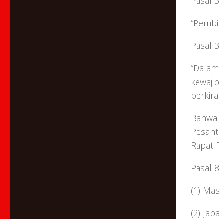
Pasal 3
“Pembi
Pasal 
“Dalam
kewaji
perkir
Bahwa 
Pesant
Rapat P
Pasal 8
(1) Ma
(2) Ja