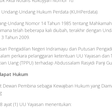
uk Akta Notaris Rukoyyah Nomor 10.
ab Undang-Undang Hukum Perdata (KUHPerdata).
ang-Undang Nomor 14 Tahun 1985 tentang Mahkamah
imana telah beberapa kali diubah, terakhir dengan U
3 Tahun 2009.
usan Pengadilan Negeri Indramayu dan Putusan Pengadil
dalam perkara pelanggaran ketentuan UU Yayasan dan 
ian Uang (TPPU) terhadap Abdussalam Rasyidi Panji Gu
dapat Hukum
at Dewan Pembina sebagai Kewajiban Hukum yang Dia
g
28 ayat (1) UU Yayasan menentukan: