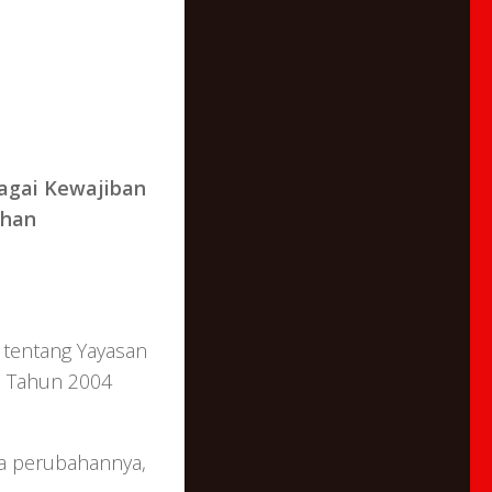
agai Kewajiban
ahan
tentang Yayasan
 Tahun 2004
la perubahannya,