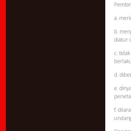
Pembin
a. meni
b. men
diatur 
c. tid
berlaku
d. dib
e. din
peneta
f. dil
undang