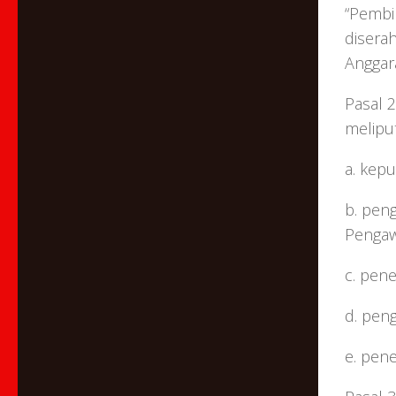
“Pembi
disera
Anggar
Pasal 
meliput
a. kep
b. pen
Pengaw
c. pen
d. pen
e. pen