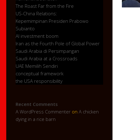
The Roast Far from the Fire
US-China Relations:
Kepemimpinan Presiden Prabowo
Subianto
AI investment boom
Iran as the Fourth Pole of Global Power
Saudi Arabia di Persimpangan
Saudi Arabia at a Crossroads
UAE Memilih Sendiri
conceptual framework
the USA responsibility
Recent Comments
A WordPress Commenter
on
A chicken
dying in a rice barn