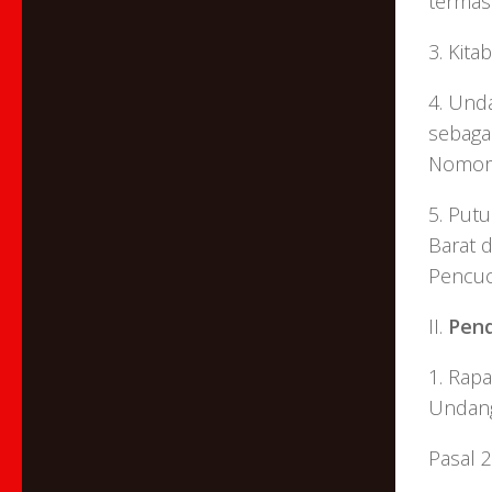
termas
3. Kit
4. Und
sebaga
Nomor 
5. Put
Barat 
Pencuc
II.
Pen
1. Rap
Undan
Pasal 