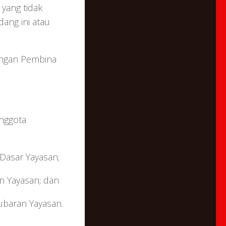
yang tidak
ang ini atau
nangan Pembina
nggota
Dasar Yayasan;
n Yayasan; dan
baran Yayasan.