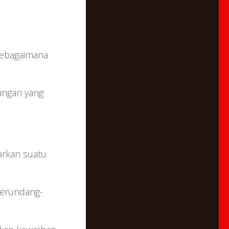
sebagaimana
angan yang
arkan suatu
perundang-