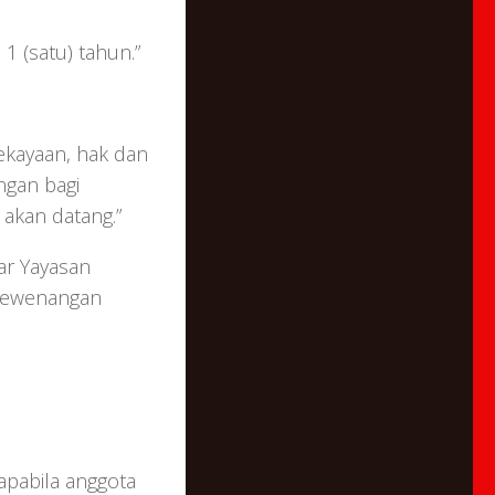
 (satu) tahun.”
ekayaan, hak dan
ngan bagi
akan datang.”
ar Yayasan
 kewenangan
apabila anggota