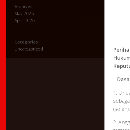
Archives
May 2026
April 2026
Categories
Uncategorized
Perih
Hukum
Keput
I.
Dasa
1. Und
sebaga
(selanj
2. Ang