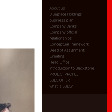
About us
Bluegrace Holdings
business plan
Company Banks
Company official
relationships
Conceptual Framework
Deed of Assignment:
Greating
Head Office
Introduction to Blackstone
PROJECT PROFILE
SBLC OFFER
what is SBLC?