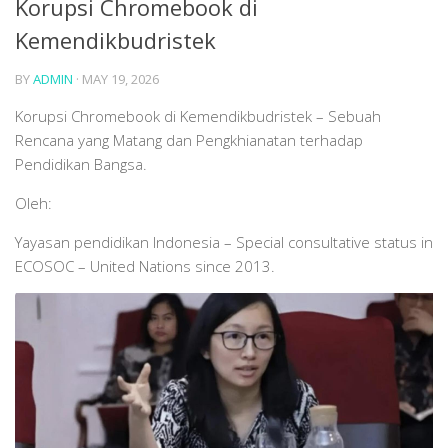
Korupsi Chromebook di
Kemendikbudristek
BY
ADMIN
·
MAY 19, 2026
Korupsi Chromebook di Kemendikbudristek – Sebuah
Rencana yang Matang dan Pengkhianatan terhadap
Pendidikan Bangsa.
Oleh:
Yayasan pendidikan Indonesia – Special consultative status in
ECOSOC – United Nations since 2013.