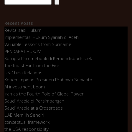
Recent Posts
Revitalisasi Hukum
Implementasi Hukum Syariah di Aceh
Valuable Lessons from Suriname
PENDAPAT HUKUM
Korupsi Chromebook di Kemendikbudristek
The Roast Far from the Fire
US-China Relations:
Kepemimpinan Presiden Prabowo Subianto
AI investment boom
Iran as the Fourth Pole of Global Power
Saudi Arabia di Persimpangan
Saudi Arabia at a Crossroads
UAE Memilih Sendiri
conceptual framework
the USA responsibility