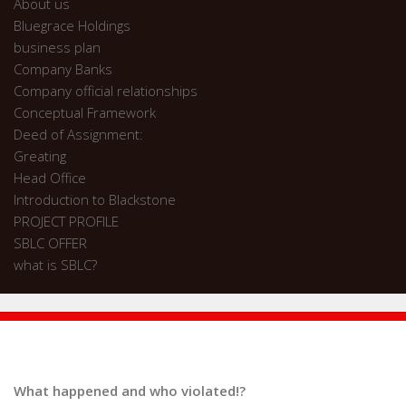
About us
Bluegrace Holdings
business plan
Company Banks
Company official relationships
Conceptual Framework
Deed of Assignment:
Greating
Head Office
Introduction to Blackstone
PROJECT PROFILE
SBLC OFFER
what is SBLC?
What happened and who violated!?