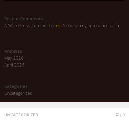
Recent Comments
A WordPress Commenter
on
A chicken dying in a rice barn
Archives
May 2026
April 2026
Categories
Uncategorized
UNCATEGORIZED
0