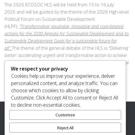
The 2026 ECOSOC HLS will be held from 13 to 16 July
2026 and will be guided by the theme of the 2026 High-level
Political Forum on Sustainable Development
(HLPF):
“Transformative, equitable, innovative and coordinated
actions for the 2030 Agenda for Sustainable Development and its
Sustainable Development Goals for a sustainable future for
all”.
The theme of the general debate of the HLS is
“
Delivering
better: accelerating urgent and transformative action to achieve
the SDGs by 2030
”
.
The HLS includes the three-day ministerial
We respect your privacy
meeting of the HLPF, convened under the auspices of the
Cookies help us improve your experience, deliver
Council. More information on the HLPF is available
here
.
personalized content, and analyze traffic. You can
choose which cookies to allow by clicking
Customize
. Click
Accept All
to consent or
Reject All
to decline non-essential cookies.
Customize
Reject All