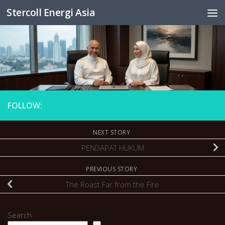
Stercoll Energi Asia
Skip to content
FOLLOW:
NEXT STORY
PENDAPAT HUKUM
PREVIOUS STORY
The Roast Far from the Fire
Search